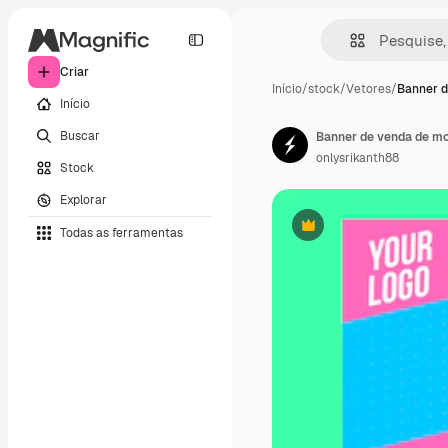
Criar
Início
/
stock
/
Vetores
/
Banner 
Início
Buscar
Banner de venda de m
onlysrikanth88
Stock
Explorar
Todas as ferramentas
Premium