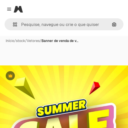
Magnific
Close menu
Pesqui
Início
/
stock
/
Vetores
/
Banner de venda de v…
Premium