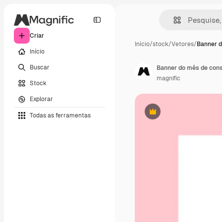
Criar
Início
/
stock
/
Vetores
/
Banner d
Início
Buscar
Banner do mês de con
magnific
Stock
Explorar
Todas as ferramentas
Premium