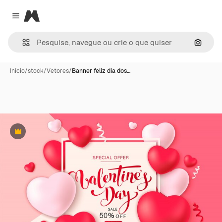
Magnific
Close menu
Pesqui
Início
/
stock
/
Vetores
/
Banner feliz dia dos…
Premium