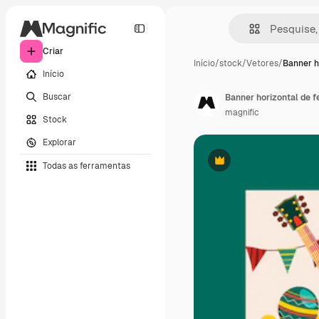
Criar
Início
/
stock
/
Vetores
/
Banner h
Início
Buscar
Banner horizontal de 
magnific
Stock
Explorar
Todas as ferramentas
Premium