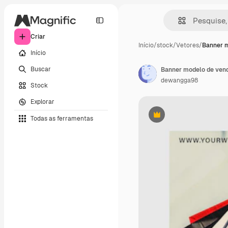
Criar
Início
/
stock
/
Vetores
/
Banner 
Início
Buscar
Banner modelo de ven
dewangga98
Stock
Explorar
Todas as ferramentas
Premium