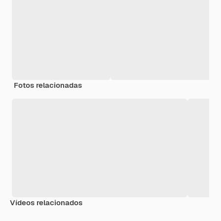
Fotos relacionadas
Vídeos relacionados
Premium
Premium
Premium
Premium