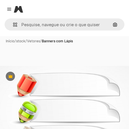
Magnific
Close menu
Pesqui
Início
/
stock
/
Vetores
/
Banners com Lápis
Premium