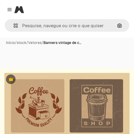
Magnific
Close menu
Pesqui
Início
/
stock
/
Vetores
/
Banners vintage de c…
Premium