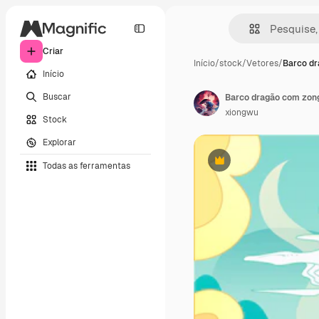
Criar
Início
/
stock
/
Vetores
/
Barco d
Início
Buscar
xiongwu
Stock
Explorar
Todas as ferramentas
Premium