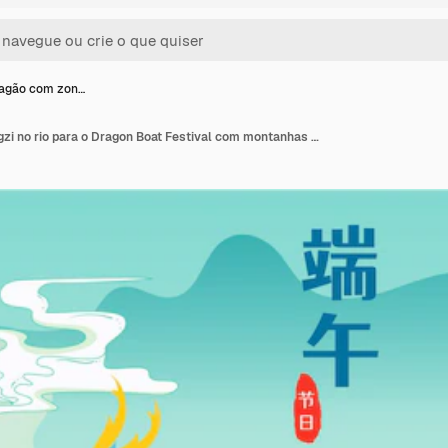
ragão com zon…
Barco dragão com zongzi no rio para o Dragon Boat Festival com montanhas e nuvens