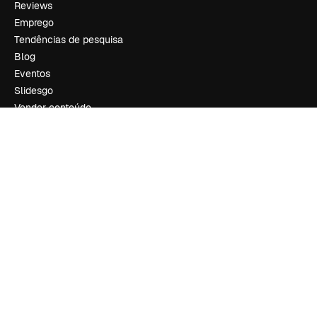
Reviews
Emprego
Tendências de pesquisa
Blog
Eventos
Slidesgo
Vender conteúdo
Sala de imprensa
Procurando por magnific.ai?
Siga-nos
Suporte ao cliente
Instagram
YouTube
LinkedIn
TikTok
Discord
X