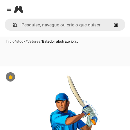
Magnific
Close menu
Pesqui
Início
/
stock
/
Vetores
/
Batedor abstrato jog…
Premium