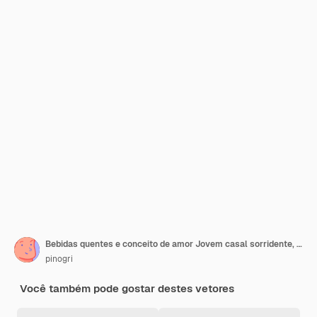
Bebidas quentes e conceito de amor Jovem casal sorridente, homem e mulher, segurando xícaras, canecas com chá quente ou café, aproveitando o tempo juntos ilustração do vetor
pinogri
Você também pode gostar destes vetores