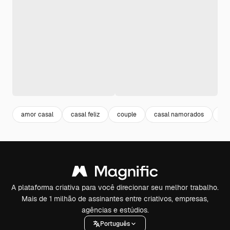
amor casal
casal feliz
couple
casal namorados
re
A plataforma criativa para você direcionar seu melhor trabalho.
Mais de 1 milhão de assinantes entre criativos, empresas,
agências e estúdios.
Português