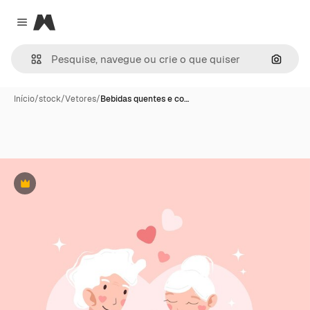
Magnific
Close menu
Pesqui
Início
/
stock
/
Vetores
/
Bebidas quentes e co…
Premium