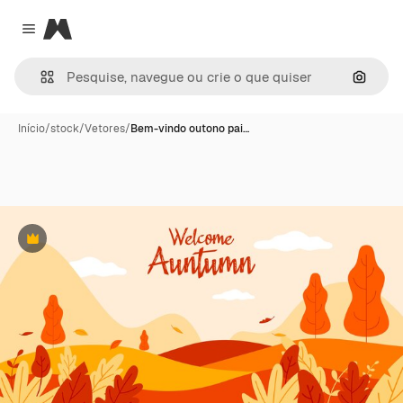
Magnific
Close menu
Pesqui
Início
/
stock
/
Vetores
/
Bem-vindo outono pai…
Premium