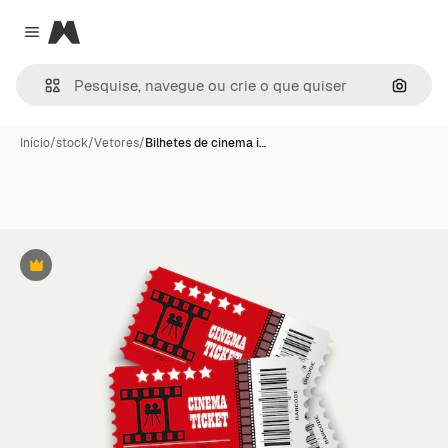
Magnific
Close menu
Pesqui
Início
/
stock
/
Vetores
/
Bilhetes de cinema i…
Premium