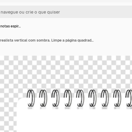
 notas espir…
Bloco de notas espiral realista vertical com sombra. Limpe a página quadrada de nota realista. Caderno de vetor em branco sobre fundo transparente. Vista do topo.