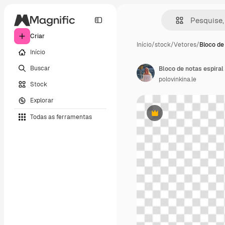
Criar
Início
/
stock
/
Vetores
/
Bloco de
Início
Buscar
polovinkina.le
Stock
Explorar
Todas as ferramentas
Premium