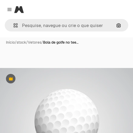
Magnific
Close menu
Pesqui
Início
/
stock
/
Vetores
/
Bola de golfe no tee…
Premium