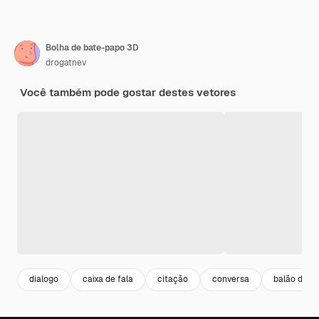
Bolha de bate-papo 3D
drogatnev
Você também pode gostar destes vetores
dialogo
caixa de fala
citação
conversa
balão de 