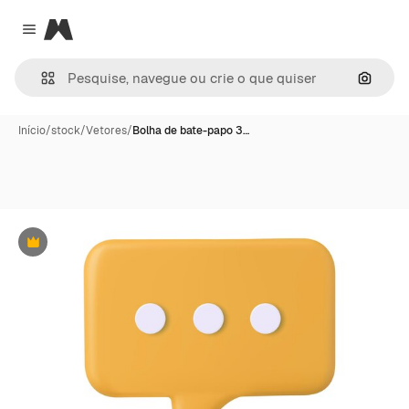
Magnific
Close menu
Pesqui
Início
/
stock
/
Vetores
/
Bolha de bate-papo 3…
Premium