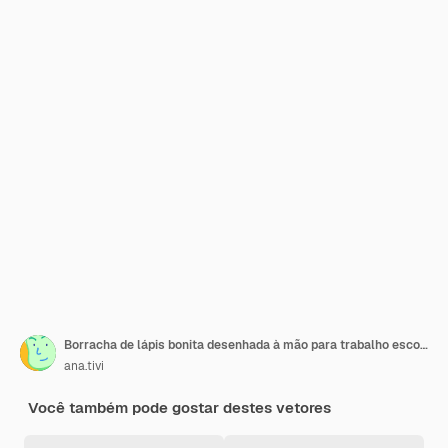
Borracha de lápis bonita desenhada à mão para trabalho escolar e estudo na universidade Borracha de desenho animado clássico para desenho, correção de escrita, suprimentos escolares e papelaria para crianças Clipart vetorial isolado em branco
ana.tivi
Você também pode gostar destes vetores