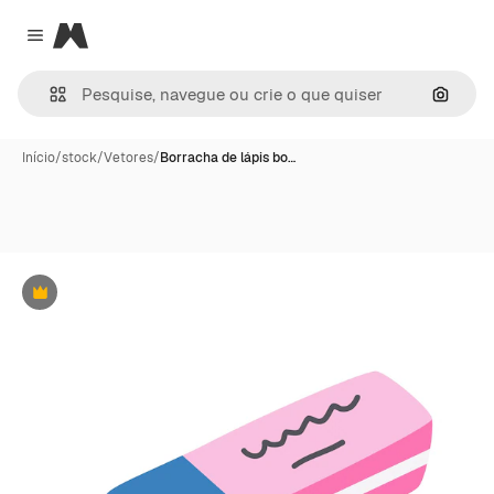
Magnific
Close menu
Pesqui
Início
/
stock
/
Vetores
/
Borracha de lápis bo…
Premium