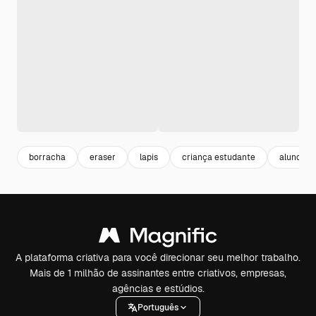
borracha
eraser
lapis
criança estudante
aluno cr
A plataforma criativa para você direcionar seu melhor trabalho.
Mais de 1 milhão de assinantes entre criativos, empresas,
agências e estúdios.
Português