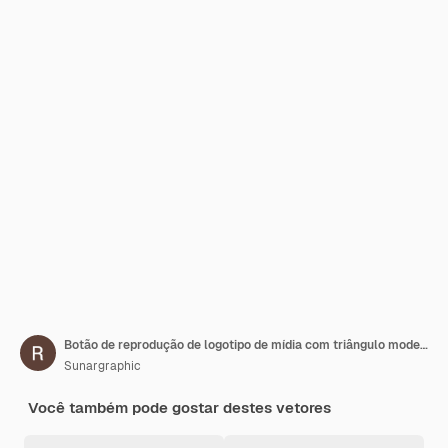
Botão de reprodução de logotipo de mídia com triângulo moderno o logotipo pode ser usado para tecnologia de impressão multimídia e outros negócios
Sunargraphic
Você também pode gostar destes vetores