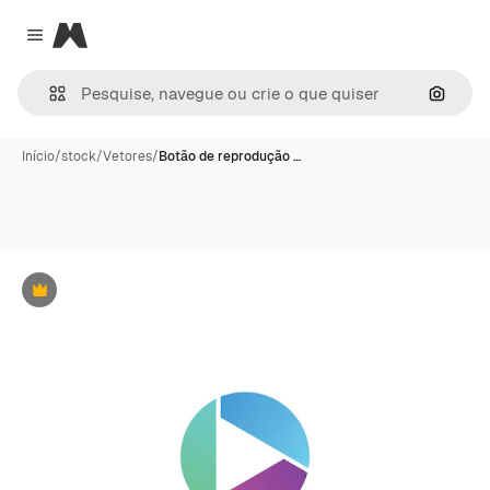
Magnific
Close menu
Pesqui
Início
/
stock
/
Vetores
/
Botão de reprodução …
Premium