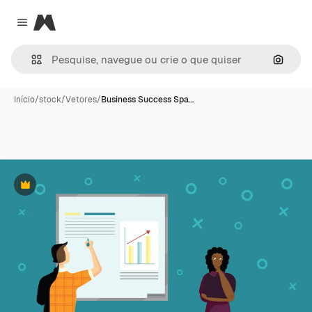
Magnific
Close menu
Pesqui
Início
/
stock
/
Vetores
/
Business Success Spa…
Premium