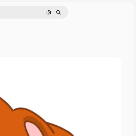
Pesquisar por imagem
Buscar