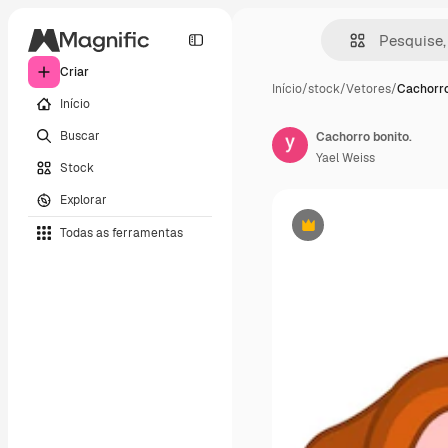
Criar
Início
/
stock
/
Vetores
/
Cachorro
Início
Buscar
Cachorro bonito.
Yael Weiss
Stock
Explorar
Todas as ferramentas
Premium