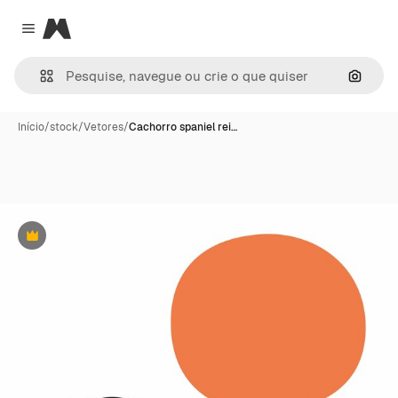
Magnific
Close menu
Pesqui
Início
/
stock
/
Vetores
/
Cachorro spaniel rei…
Premium