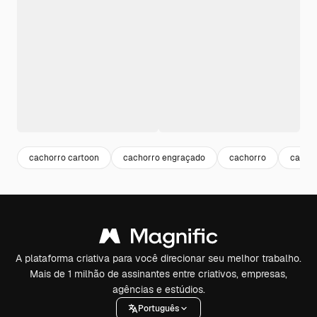
cachorro cartoon
cachorro engraçado
cachorro
cachor
A plataforma criativa para você direcionar seu melhor trabalho.
Mais de 1 milhão de assinantes entre criativos, empresas,
agências e estúdios.
Português