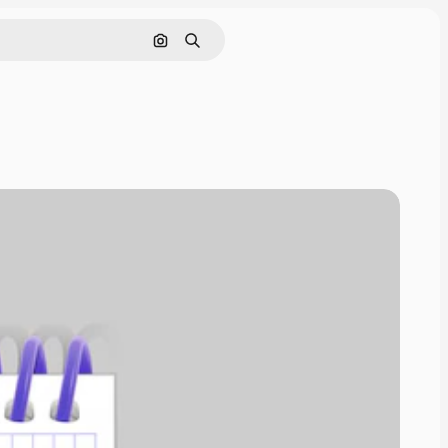
Pesquisar por imagem
Buscar