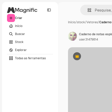
Criar
Início
/
stock
/
Vetores
/
Caderno 
Início
Buscar
Caderno de notas espir
user31479814
Stock
Explorar
Todas as ferramentas
Premium