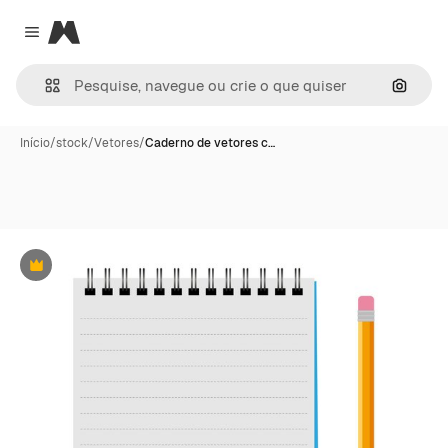
Magnific
Close menu
Pesqui
Início
/
stock
/
Vetores
/
Caderno de vetores c…
Premium