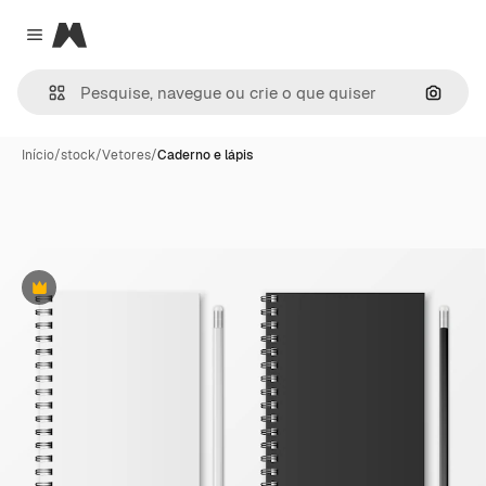
Magnific
Close menu
Pesqui
Início
/
stock
/
Vetores
/
Caderno e lápis
Premium