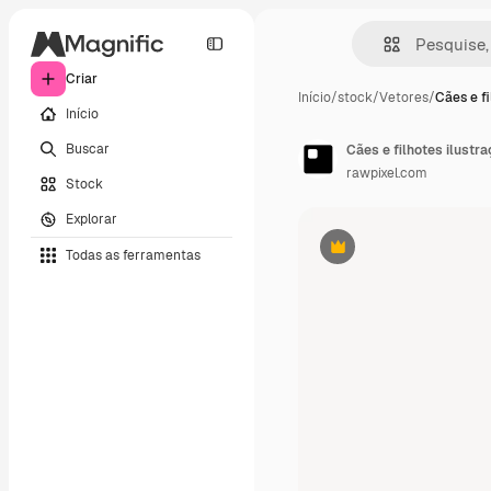
Criar
Início
/
stock
/
Vetores
/
Cães e fi
Início
Buscar
Cães e filhotes ilustr
rawpixel.com
Stock
Explorar
Todas as ferramentas
Premium