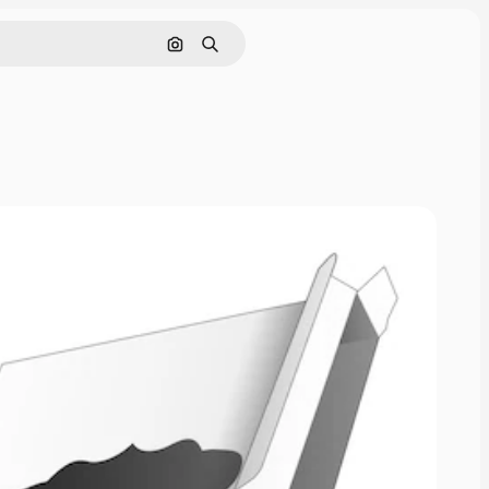
Pesquisar por imagem
Buscar