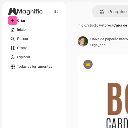
Criar
Início
/
stock
/
Vetores
/
Caixa de
Início
Buscar
Caixa de papelão mar
Olga_spb
Stock
Explorar
Todas as ferramentas
Premium