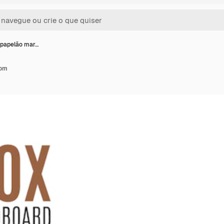
 papelão mar…
rom