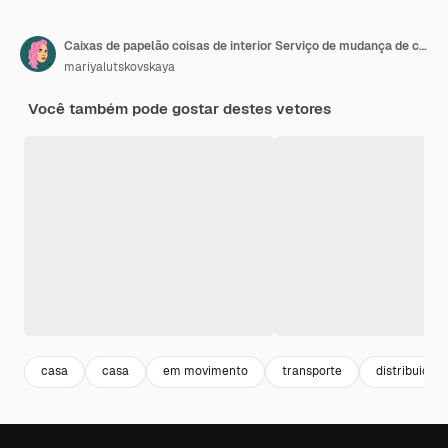
Caixas de papelão coisas de interior Serviço de mudança de casa Embalagem de cartão planta de bicicleta e livros Deslocamento de casa Emballagem de pilhas e pilhas Armazenamento de envio de desenho animado composição vetorial isolada plana
mariyalutskovskaya
Você também pode gostar destes vetores
casa
casa
em movimento
transporte
distribuição