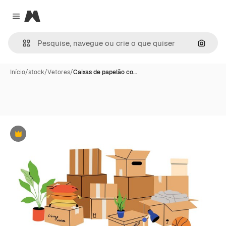
Magnific
Close menu
Pesqui
Início
/
stock
/
Vetores
/
Caixas de papelão co…
Premium