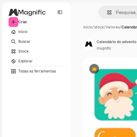
Criar
Início
/
stock
/
Vetores
/
Calendár
Início
Buscar
Calendário do advento
magnific
Stock
Explorar
Todas as ferramentas
Premium