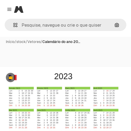
Magnific
Close menu
Pesqui
Início
/
stock
/
Vetores
/
Calendário do ano 20…
Premium