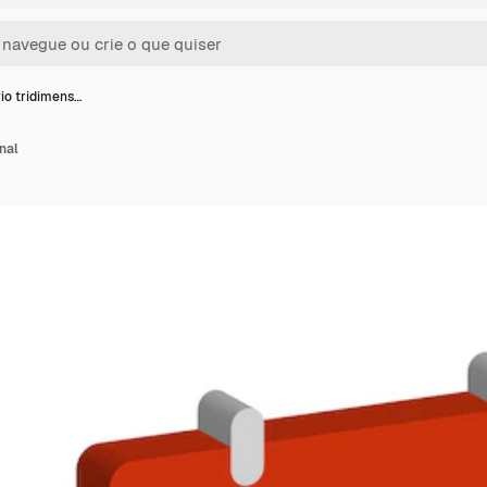
io tridimens…
nal