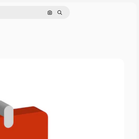
Pesquisar por imagem
Buscar