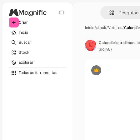
Criar
Início
/
stock
/
Vetores
/
Calendár
Início
Buscar
Calendário tridimensio
Sicily87
Stock
Explorar
Todas as ferramentas
Premium