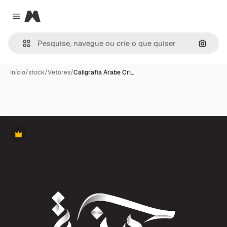
Magnific
Close menu
Pesqui
Início
/
stock
/
Vetores
/
Caligrafia Árabe Cri…
Premium