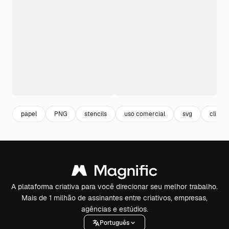
papel
PNG
stencils
uso comercial
svg
clip ar
A plataforma criativa para você direcionar seu melhor trabalho.
Mais de 1 milhão de assinantes entre criativos, empresas,
agências e estúdios.
Português