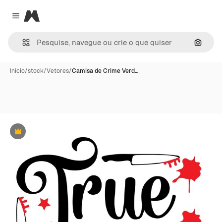
Magnific
Close menu
Pesqui
Início
/
stock
/
Vetores
/
Camisa de Crime Verd…
Premium