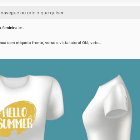
 feminina br…
Camiseta feminina branca com etiqueta frente, verso e vista lateral Olá, vetor de crachá de verão