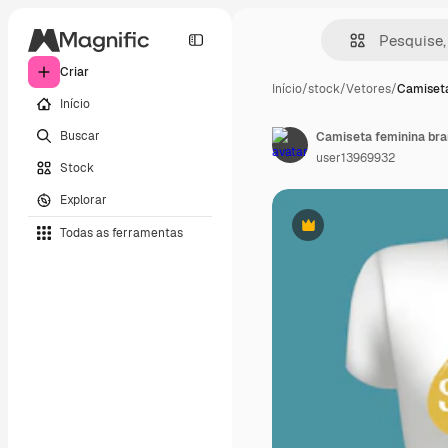
Criar
Início
/
stock
/
Vetores
/
Camiseta
Início
Buscar
user13969932
Stock
Explorar
Todas as ferramentas
Premium