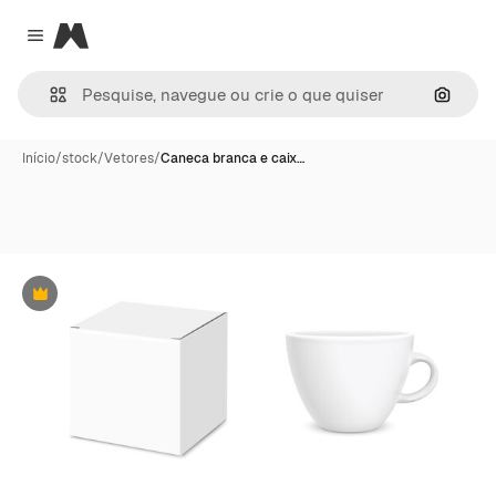
Magnific
Close menu
Pesqui
Início
/
stock
/
Vetores
/
Caneca branca e caix…
Premium