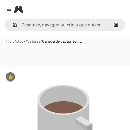
Magnific
Close menu
Pesqui
Início
/
stock
/
Vetores
/
Caneca de cacau isom…
Premium