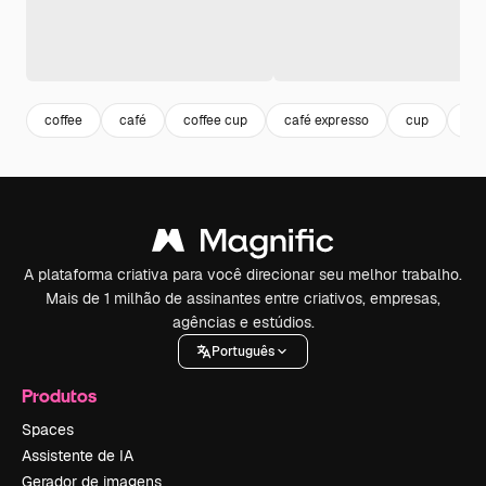
coffee
café
coffee cup
café expresso
cup
ca
A plataforma criativa para você direcionar seu melhor trabalho.
Mais de 1 milhão de assinantes entre criativos, empresas,
agências e estúdios.
Português
Produtos
Spaces
Assistente de IA
Gerador de imagens