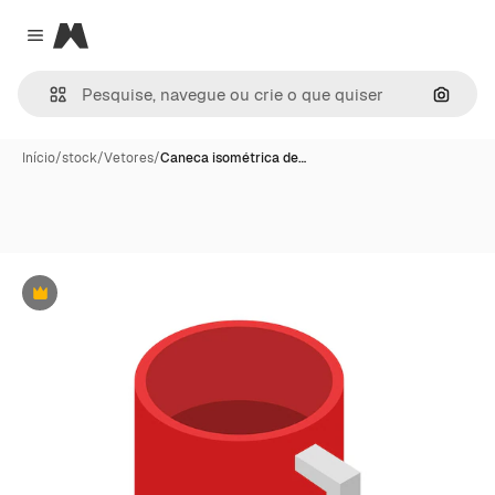
Magnific
Close menu
Pesqui
Início
/
stock
/
Vetores
/
Caneca isométrica de…
Premium