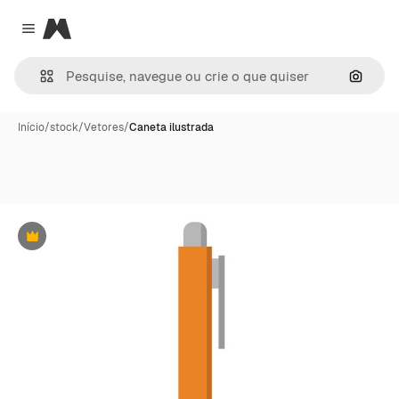
Magnific
Close menu
Pesqui
Início
/
stock
/
Vetores
/
Caneta ilustrada
Premium