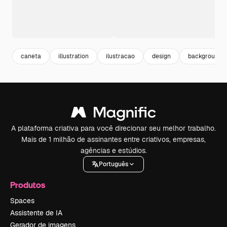
caneta
illustration
ilustracao
design
background b
A plataforma criativa para você direcionar seu melhor trabalho.
Mais de 1 milhão de assinantes entre criativos, empresas,
agências e estúdios.
Português
Produtos
Spaces
Assistente de IA
Gerador de imagens