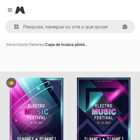
Magnific
Close menu
Pesqui
Início
/
stock
/
Vetores
/
Capa de música pôste…
Premium