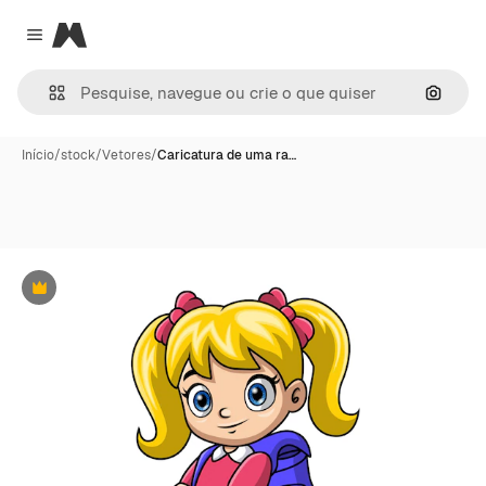
Magnific
Close menu
Pesqui
Início
/
stock
/
Vetores
/
Caricatura de uma ra…
Premium