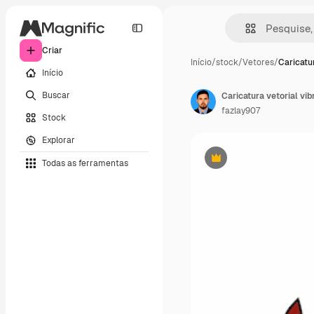
Criar
Início
/
stock
/
Vetores
/
Caricatur
Início
Buscar
fazlay907
Stock
Explorar
Todas as ferramentas
Premium