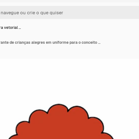
a vetorial …
Caricatura vetorial vibrante de crianças alegres em uniforme para o conceito de design do Dia de Volta à Escola