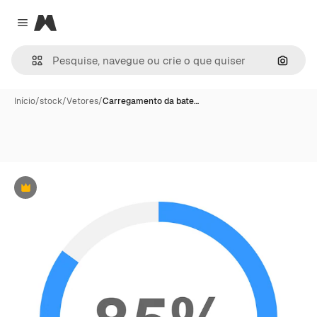
Magnific
Close menu
Pesqui
Início
/
stock
/
Vetores
/
Carregamento da bate…
Premium