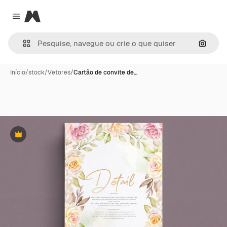
Magnific
Close menu
Pesqui
Início
/
stock
/
Vetores
/
Cartão de convite de…
Premium