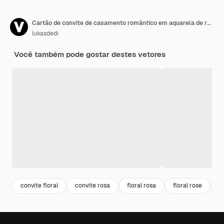
Cartão de convite de casamento romântico em aquarela de rosas brancas
lukasdedi
Você também pode gostar destes vetores
convite floral
convite rosa
floral rosa
floral rose
b