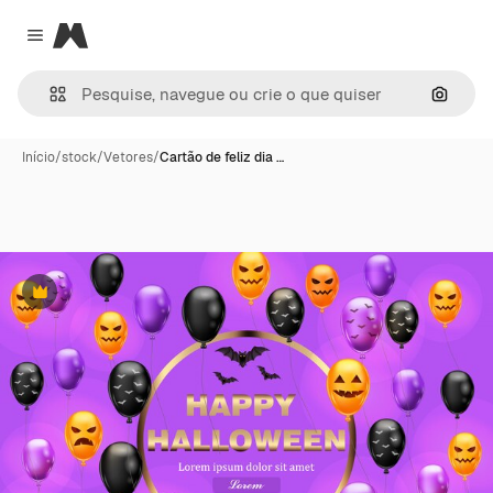
Magnific
Close menu
Pesqui
Início
/
stock
/
Vetores
/
Cartão de feliz dia …
Premium