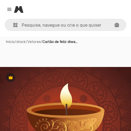
Magnific
Close menu
Pesqui
Início
/
stock
/
Vetores
/
Cartão de feliz diwa…
Premium