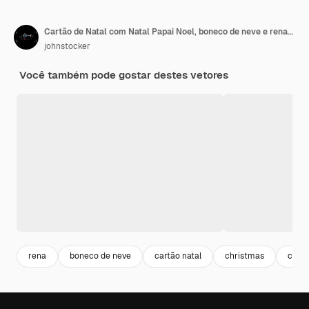
Cartão de Natal com Natal Papai Noel, boneco de neve e renas. Ilustração vetorial
johnstocker
Você também pode gostar destes vetores
rena
boneco de neve
cartão natal
christmas
cute