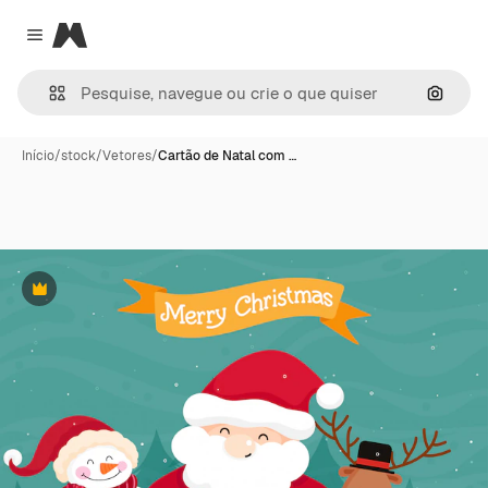
Magnific
Close menu
Pesqui
Início
/
stock
/
Vetores
/
Cartão de Natal com …
Premium