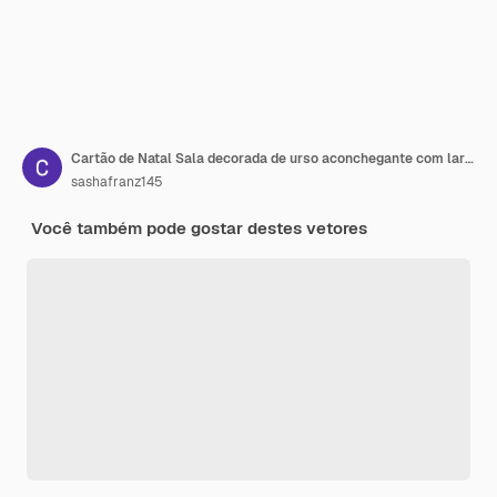
Cartão de Natal Sala decorada de urso aconchegante com lareira, cadeira vermelha e mesa de centro
sashafranz145
Você também pode gostar destes vetores