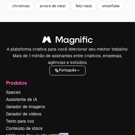
christmas
arvore de natal
feliz natal
snowflake
car
A plataforma criativa para você direcionar seu melhor trabalho.
Mais de 1 milhão de assinantes entre criativos, empresas,
agências e estúdios.
Português
Produtos
Spaces
Assistente de IA
Gerador de imagens
Gerador de vídeos
Texto para voz
Conteúdo de stock