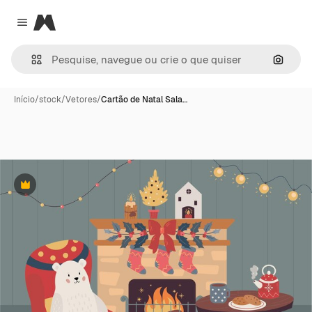
Magnific
Close menu
Pesqui
Início
/
stock
/
Vetores
/
Cartão de Natal Sala…
Premium