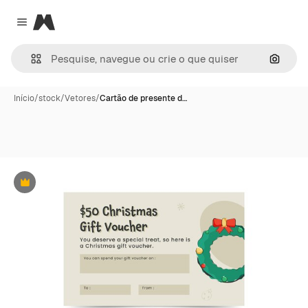
Magnific
Close menu
Pesqui
Início
/
stock
/
Vetores
/
Cartão de presente d…
Premium