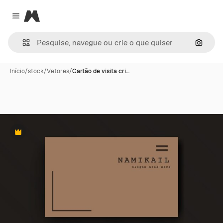
Magnific
Close menu
Pesqui
Início
/
stock
/
Vetores
/
Cartão de visita cri…
Premium