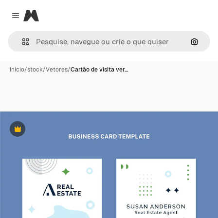
Magnific
Close menu
Pesqui
Início
/
stock
/
Vetores
/
Cartão de visita ver…
Premium